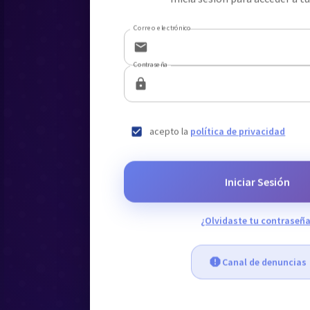
Inicia sesión para acceder a t
Correo electrónico
Contraseña
acepto la
política de privacidad
Iniciar Sesión
¿Olvidaste tu contraseña
Canal de denuncias